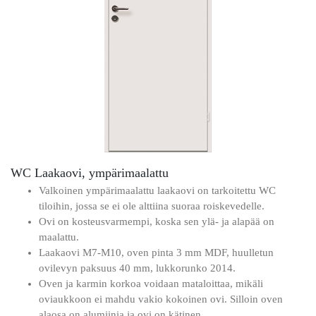
WC Laakaovi, ympärimaalattu
Valkoinen ympärimaalattu laakaovi on tarkoitettu WC
tiloihin, jossa se ei ole alttiina suoraa roiskevedelle.
Ovi on kosteusvarmempi, koska sen ylä- ja alapää on
maalattu.
Laakaovi M7-M10, oven pinta 3 mm MDF, huulletun
ovilevyn paksuus 40 mm, lukkorunko 2014.
Oven ja karmin korkoa voidaan mataloittaa, mikäli
oviaukkoon ei mahdu vakio kokoinen ovi. Silloin oven
alaosa on alumiinia ja ovi on kätinen.