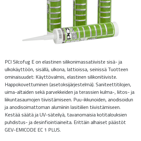
PCI Silcofug E on elastinen silikonimassatiiviste sisä- ja
ulkokäyttöön, sisällä, ulkona, lattioissa, seinissä Tuotteen
ominaisuudet: Käyttövalmis, elastinen silikonitiiviste.
Happokovettuminen (asetoksijärjestelmä). Saniteettitilojen,
uima-altaiden sekä parvekkeiden ja terassien kulma-, liitos- ja
liikuntasaumojen tiivistämiseen. Puu-ikkunoiden, anodisoidun
ja anodisoimattoman alumiinin lasitiilien tiivistämiseen.
Kestää säätä ja UV-säteilyä, tavanomaisia kotitalouksien
puhdistus- ja desinfiointiaineita. Erittäin alhaiset päästöt
GEV-EMICODE EC 1 PLUS.