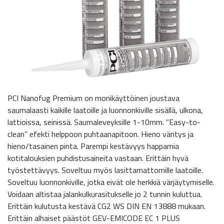
PCI Nanofug Premium on monikäyttöinen joustava
saumalaasti kaikille laatoille ja luonnonkiville sisällä, ulkona,
lattioissa, seinissä. Saumaleveyksille 1-10mm. ”Easy-to-
clean” efekti helppoon puhtaanapitoon. Hieno väritys ja
hieno/tasainen pinta. Parempi kestävyys happamia
kotitalouksien puhdistusaineita vastaan. Erittäin hyvä
työstettävyys. Soveltuu myös lasittamattomille laatoille.
Soveltuu luonnonkiville, jotka eivät ole herkkiä värjäytymiselle.
Voidaan altistaa jalankulkurasitukselle jo 2 tunnin kuluttua.
Erittäin kulutusta kestävä CG2 WS DIN EN 13888 mukaan.
Erittäin alhaiset päästöt GEV-EMICODE EC 1 PLUS