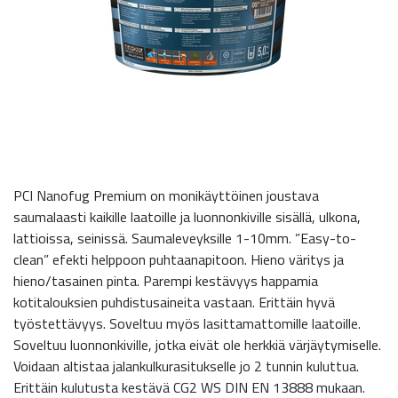
PCI Nanofug Premium on monikäyttöinen joustava
saumalaasti kaikille laatoille ja luonnonkiville sisällä, ulkona,
lattioissa, seinissä. Saumaleveyksille 1-10mm. ”Easy-to-
clean” efekti helppoon puhtaanapitoon. Hieno väritys ja
hieno/tasainen pinta. Parempi kestävyys happamia
kotitalouksien puhdistusaineita vastaan. Erittäin hyvä
työstettävyys. Soveltuu myös lasittamattomille laatoille.
Soveltuu luonnonkiville, jotka eivät ole herkkiä värjäytymiselle.
Voidaan altistaa jalankulkurasitukselle jo 2 tunnin kuluttua.
Erittäin kulutusta kestävä CG2 WS DIN EN 13888 mukaan.