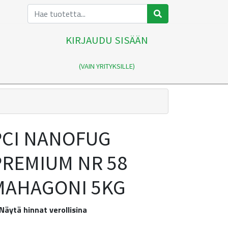
KIRJAUDU SISÄÄN
(VAIN YRITYKSILLE)
PCI NANOFUG
PREMIUM NR 58
MAHAGONI 5KG
Näytä hinnat verollisina