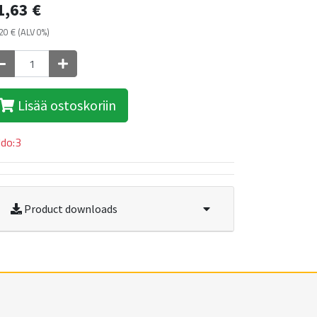
1,63
€
20
€
(ALV 0%)
Lisää ostoskoriin
ldo:3
Product downloads