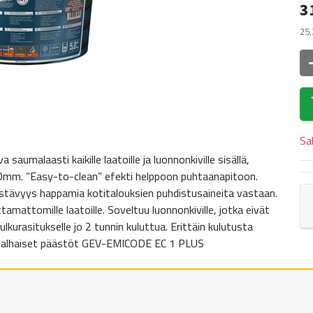
3
25,
Sa
malaasti kaikille laatoille ja luonnonkiville sisällä,
-10mm. ”Easy-to-clean” efekti helppoon puhtaanapitoon.
estävyys happamia kotitalouksien puhdistusaineita vastaan.
amattomille laatoille. Soveltuu luonnonkiville, jotka eivät
ulkurasitukselle jo 2 tunnin kuluttua. Erittäin kulutusta
 alhaiset päästöt GEV-EMICODE EC 1 PLUS