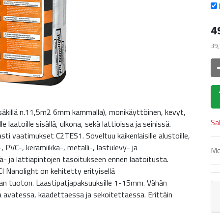
4
39,
sa (säkillä n.11,5m2 6mm kammalla), monikäyttöinen, kevyt,
Sa
le laatoille sisällä, ulkona, sekä lattioissa ja seinissä.
ti vaatimukset C2TES1. Soveltuu kaikenlaisille alustoille,
, PVC-, keramiikka-, metalli-, lastulevy- ja
Mo
ä- ja lattiapintojen tasoitukseen ennen laatoitusta.
 PCI Nanolight on kehitetty erityisellä
ean tuoton. Laastipatjapaksuuksille 1-15mm. Vähän
vatessa, kaadettaessa ja sekoitettaessa. Erittäin