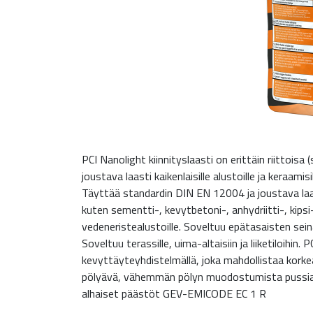
PCI Nanolight kiinnityslaasti on erittäin riittoi
joustava laasti kaikenlaisille alustoille ja keraamisil
Täyttää standardin DIN EN 12004 ja joustava laas
kuten sementti-, kevytbetoni-, anhydriitti-, kipsi-
vedeneristealustoille. Soveltuu epätasaisten sein
Soveltuu terassille, uima-altaisiin ja liiketiloihin.
kevyttäyteyhdistelmällä, joka mahdollistaa kork
pölyävä, vähemmän pölyn muodostumista pussia a
alhaiset päästöt GEV-EMICODE EC 1 R