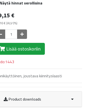
Näytä hinnat verollisina
9,15
€
16
€
(ALV 0%)
Lisää ostoskoriin
ldo:1443
nikäyttöinen, joustava kiinnityslaasti
Product downloads