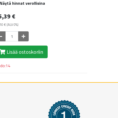
Näytä hinnat verollisina
5,39
€
10
€
(ALV 0%)
Lisää ostoskoriin
ldo:14