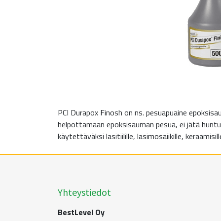
PCI Durapox Finosh on ns. pesuapuaine epoksisau
helpottamaan epoksisauman pesua, ei jätä huntu
käytettäväksi lasitiilille, lasimosaiikille, keraamisill
Yhteystiedot
BestLevel Oy