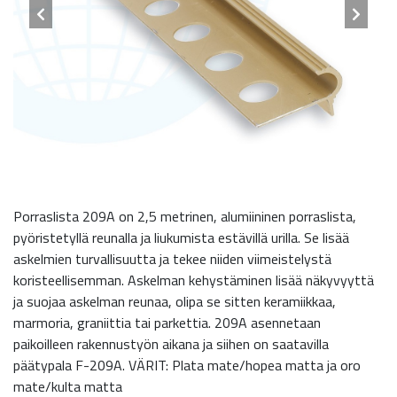
Porraslista 209A on 2,5 metrinen, alumiininen porraslista,
pyöristetyllä reunalla ja liukumista estävillä urilla. Se lisää
askelmien turvallisuutta ja tekee niiden viimeistelystä
koristeellisemman. Askelman kehystäminen lisää näkyvyyttä
ja suojaa askelman reunaa, olipa se sitten keramiikkaa,
marmoria, graniittia tai parkettia. 209A asennetaan
paikoilleen rakennustyön aikana ja siihen on saatavilla
päätypala F-209A. VÄRIT: Plata mate/hopea matta ja oro
mate/kulta matta