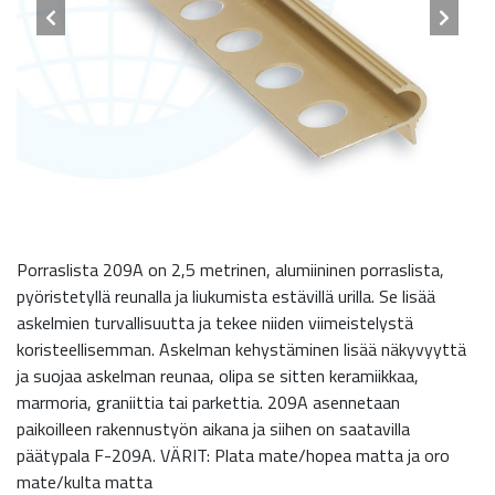
Porraslista 209A on 2,5 metrinen, alumiininen porraslista,
pyöristetyllä reunalla ja liukumista estävillä urilla. Se lisää
askelmien turvallisuutta ja tekee niiden viimeistelystä
koristeellisemman. Askelman kehystäminen lisää näkyvyyttä
ja suojaa askelman reunaa, olipa se sitten keramiikkaa,
marmoria, graniittia tai parkettia. 209A asennetaan
paikoilleen rakennustyön aikana ja siihen on saatavilla
päätypala F-209A. VÄRIT: Plata mate/hopea matta ja oro
mate/kulta matta