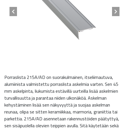
Porraslista 215A/AD on suorakulmainen, itseliimautuva,
alumiinista valmistettu porraslista askelmia varten. Sen 45
mm askelpinta, liukumista estävillä uurteilla lisää askelmien
turvallisuutta ja parantaa niiden ulkonäköä. Askelman
kehystäminen lisää sen näkyvyyttä ja suojaa askelman
reunaa, olipa se sitten keramiikkaa, marmoria, graniittia tai
parkettia. 215A/AD asennetaan rakennustöiden päätyttyä,
sen sisäpuolella olevien teippien avulla. Sitä käytetään sekä