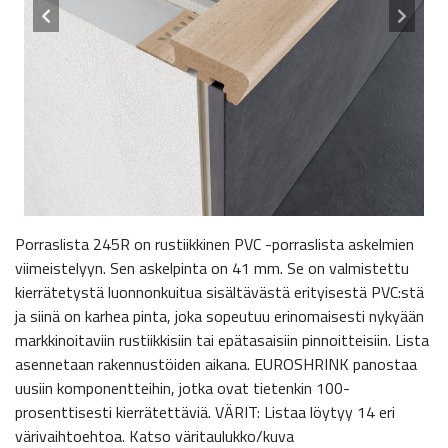
Porraslista 245R on rustiikkinen PVC -porraslista askelmien
viimeistelyyn. Sen askelpinta on 41 mm. Se on valmistettu
kierrätetystä luonnonkuitua sisältävästä erityisestä PVC:stä
ja siinä on karhea pinta, joka sopeutuu erinomaisesti nykyään
markkinoitaviin rustiikkisiin tai epätasaisiin pinnoitteisiin. Lista
asennetaan rakennustöiden aikana. EUROSHRINK panostaa
uusiin komponentteihin, jotka ovat tietenkin 100-
prosenttisesti kierrätettäviä. VÄRIT: Listaa löytyy 14 eri
värivaihtoehtoa. Katso väritaulukko/kuva