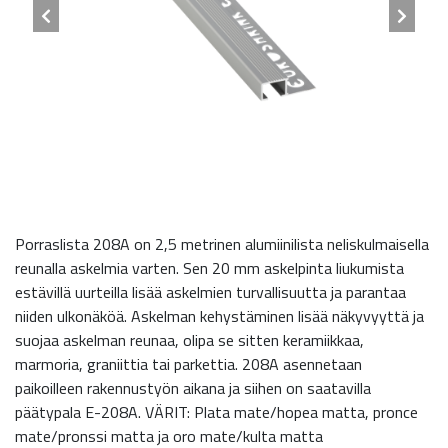
Porraslista 208A on 2,5 metrinen alumiinilista neliskulmaisella
reunalla askelmia varten. Sen 20 mm askelpinta liukumista
estävillä uurteilla lisää askelmien turvallisuutta ja parantaa
niiden ulkonäköä. Askelman kehystäminen lisää näkyvyyttä ja
suojaa askelman reunaa, olipa se sitten keramiikkaa,
marmoria, graniittia tai parkettia. 208A asennetaan
paikoilleen rakennustyön aikana ja siihen on saatavilla
päätypala E-208A. VÄRIT: Plata mate/hopea matta, pronce
mate/pronssi matta ja oro mate/kulta matta