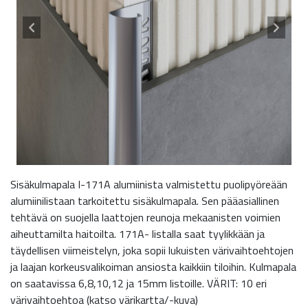
Sisäkulmapala I-171A alumiinista valmistettu puolipyöreään
alumiinilistaan tarkoitettu sisäkulmapala. Sen pääasiallinen
tehtävä on suojella laattojen reunoja mekaanisten voimien
aiheuttamilta haitoilta. 171A- listalla saat tyylikkään ja
täydellisen viimeistelyn, joka sopii lukuisten värivaihtoehtojen
ja laajan korkeusvalikoiman ansiosta kaikkiin tiloihin. Kulmapala
on saatavissa 6,8,10,12 ja 15mm listoille. VÄRIT: 10 eri
värivaihtoehtoa (katso värikartta/-kuva)