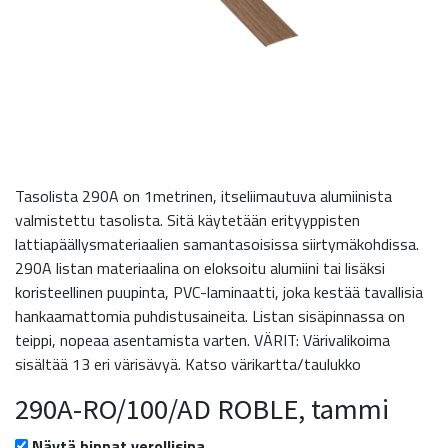
Tasolista 290A on 1metrinen, itseliimautuva alumiinista
valmistettu tasolista. Sitä käytetään erityyppisten
lattiapäällysmateriaalien samantasoisissa siirtymäkohdissa.
290A listan materiaalina on eloksoitu alumiini tai lisäksi
koristeellinen puupinta, PVC-laminaatti, joka kestää tavallisia
hankaamattomia puhdistusaineita. Listan sisäpinnassa on
teippi, nopeaa asentamista varten. VÄRIT: Värivalikoima
sisältää 13 eri värisävyä. Katso värikartta/taulukko
290A-RO/100/AD ROBLE, tammi
Näytä hinnat verollisina