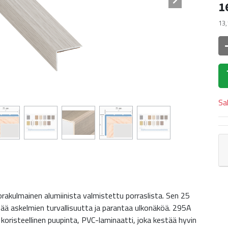
1
13,
Sa
orakulmainen alumiinista valmistettu porraslista. Sen 25
isää askelmien turvallisuutta ja parantaa ulkonäköä. 295A
si koristeellinen puupinta, PVC-laminaatti, joka kestää hyvin