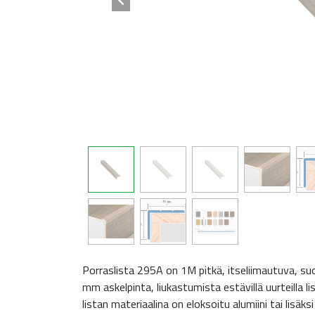
Porraslista 295A on 1M pitkä, itseliimautuva, su
mm askelpinta, liukastumista estävillä uurteilla l
listan materiaalina on eloksoitu alumiini tai lisäk