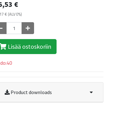
6,53
€
17
€
(ALV 0%)
Lisää ostoskoriin
ldo:40
Product downloads