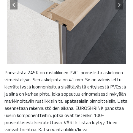
Porraslista 245R on rustiikkinen PVC -porraslista askelmien
viimeistelyyn. Sen askelpinta on 41 mm. Se on valmistettu
kierrätetystä luonnonkuitua sisältävästä erityisestä PVC:stä
ja siinä on karhea pinta, joka sopeutuu erinomaisesti nykyään
markkinoitaviin rustiikkisiin tai epätasaisiin pinnoitteisiin. Lista
asennetaan rakennustöiden aikana. EUROSHRINK panostaa
uusiin komponentteihin, jotka ovat tietenkin 100-
prosenttisesti kierrätettäviä. VÄRIT: Listaa löytyy 14 eri
värivaihtoehtoa. Katso väritaulukko/kuva