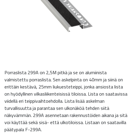
Porraslista 299A on 2,5M pitkä ja se on alumiinista
valmistettu porraslista. Sen askelpinta on 40mm ja siinä on
erittäin kestävä, 25mm liukuesteteippi, jonka ansiosta lista
on hyödyllinen vilkasliikenteisissä tiloissa. Lista on saatavissa
viidellä eri teippivaihtoehdolla. Lista lisää askelman
turvallisuutta ja parantaa sen ulkonäköä tehden siitä
näkyvämmän. 299A asennetaan rakennustöiden aikana ja sitä
voi käyttää sekä sisä- että ulkotiloissa. Listaan on saatavilla
päätypala F-299A.