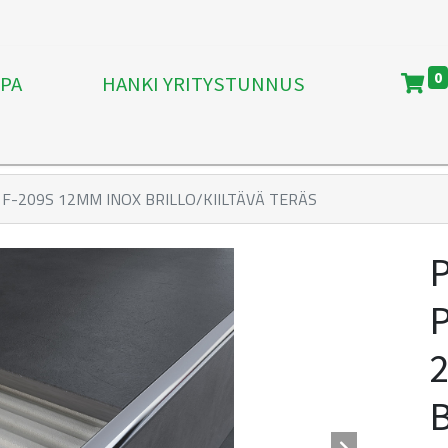
0
PA
HANKI YRITYSTUNNUS
F-209S 12MM INOX BRILLO/KIILTÄVÄ TERÄS
P
B