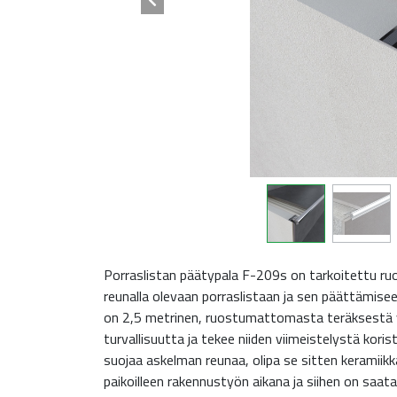
Porraslistan päätypala F-209s on tarkoitettu r
reunalla olevaan porraslistaan ja sen päättämisee
on 2,5 metrinen, ruostumattomasta teräksestä va
turvallisuutta ja tekee niiden viimeistelystä kor
suojaa askelman reunaa, olipa se sitten keramiikk
paikoilleen rakennustyön aikana ja siihen on saat