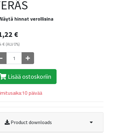
TERÄS
Näytä hinnat verollisina
1,22
€
4
€
(ALV 0%)
Lisää ostoskoriin
imitusaika:10 päivää
Product downloads