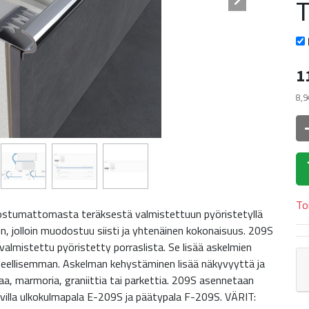
1
8,9
To
uostumattomasta teräksestä valmistettuun pyöristetyllä
n, jolloin muodostuu siisti ja yhtenäinen kokonaisuus. 209S
lmistettu pyöristetty porraslista. Se lisää askelmien
isteellisemman. Askelman kehystäminen lisää näkyvyyttä ja
aa, marmoria, graniittia tai parkettia. 209S asennetaan
avilla ulkokulmapala E-209S ja päätypala F-209S. VÄRIT: