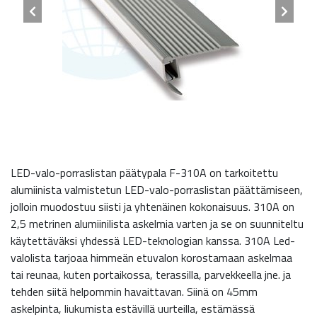
LED-valo-porraslistan päätypala F-310A on tarkoitettu
alumiinista valmistetun LED-valo-porraslistan päättämiseen,
jolloin muodostuu siisti ja yhtenäinen kokonaisuus. 310A on
2,5 metrinen alumiinilista askelmia varten ja se on suunniteltu
käytettäväksi yhdessä LED-teknologian kanssa. 310A Led-
valolista tarjoaa himmeän etuvalon korostamaan askelmaa
tai reunaa, kuten portaikossa, terassilla, parvekkeella jne. ja
tehden siitä helpommin havaittavan. Siinä on 45mm
askelpinta, liukumista estävillä uurteilla, estämässä