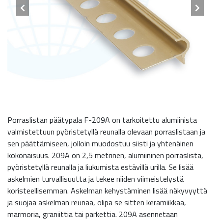
Porraslistan päätypala F-209A on tarkoitettu alumiinista
valmistettuun pyöristetyllä reunalla olevaan porraslistaan ja
sen päättämiseen, jolloin muodostuu siisti ja yhtenäinen
kokonaisuus. 209A on 2,5 metrinen, alumiininen porraslista,
pyöristetyllä reunalla ja liukumista estävillä urilla. Se lisää
askelmien turvallisuutta ja tekee niiden viimeistelystä
koristeellisemman. Askelman kehystäminen lisää näkyvyyttä
ja suojaa askelman reunaa, olipa se sitten keramiikkaa,
marmoria, graniittia tai parkettia. 209A asennetaan