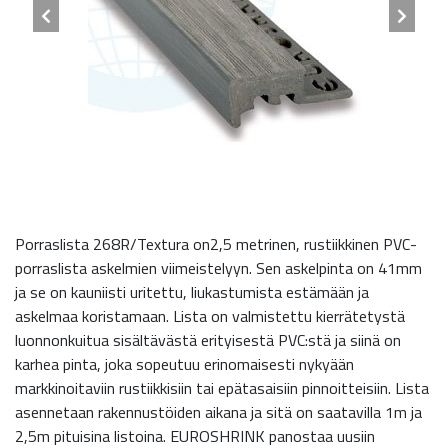
Porraslista 268R/Textura on2,5 metrinen, rustiikkinen PVC-
porraslista askelmien viimeistelyyn. Sen askelpinta on 41mm
ja se on kauniisti uritettu, liukastumista estämään ja
askelmaa koristamaan. Lista on valmistettu kierrätetystä
luonnonkuitua sisältävästä erityisestä PVC:stä ja siinä on
karhea pinta, joka sopeutuu erinomaisesti nykyään
markkinoitaviin rustiikkisiin tai epätasaisiin pinnoitteisiin. Lista
asennetaan rakennustöiden aikana ja sitä on saatavilla 1m ja
2,5m pituisina listoina. EUROSHRINK panostaa uusiin