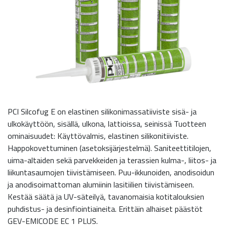
PCI Silcofug E on elastinen silikonimassatiiviste sisä- ja
ulkokäyttöön, sisällä, ulkona, lattioissa, seinissä Tuotteen
ominaisuudet: Käyttövalmis, elastinen silikonitiiviste.
Happokovettuminen (asetoksijärjestelmä). Saniteettitilojen,
uima-altaiden sekä parvekkeiden ja terassien kulma-, liitos- ja
liikuntasaumojen tiivistämiseen. Puu-ikkunoiden, anodisoidun
ja anodisoimattoman alumiinin lasitiilien tiivistämiseen.
Kestää säätä ja UV-säteilyä, tavanomaisia kotitalouksien
puhdistus- ja desinfiointiaineita. Erittäin alhaiset päästöt
GEV-EMICODE EC 1 PLUS.