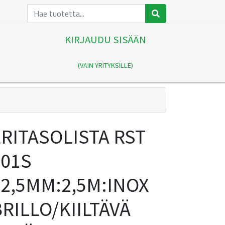
KIRJAUDU SISÄÄN
(VAIN YRITYKSILLE)
ERITASOLISTA RST
201S
12,5MM:2,5M:INOX
RILLO/KIILTÄVÄ