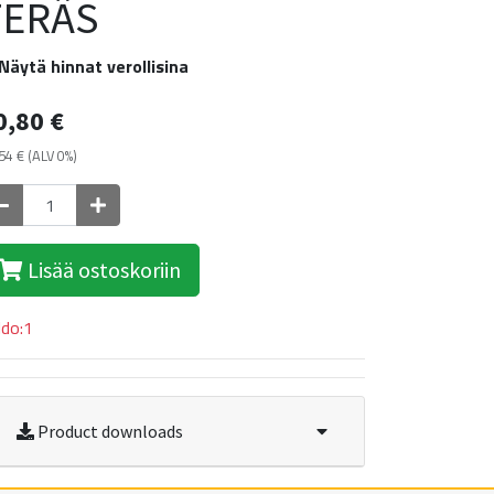
TERÄS
Näytä hinnat verollisina
0,80
€
54
€
(ALV 0%)
Lisää ostoskoriin
ldo:1
Product downloads