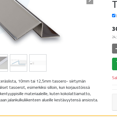
3
24,
Sa
teräslista, 10mm tai 12,5mm tasoero- siirtymän
liset tasoerot, esimerkiksi silloin, kun korjaustöissä
kentyyppisille materiaaleille, kuten kokolattiamatto,
kaan jalankulkuliikenteen alueille kestävyytensä ansiosta.