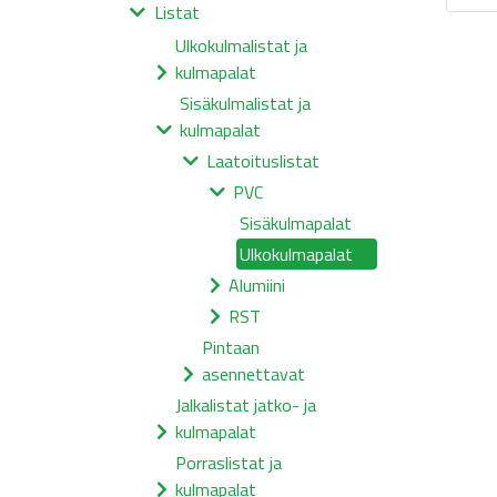
Listat
Ulkokulmalistat ja
kulmapalat
Sisäkulmalistat ja
kulmapalat
Laatoituslistat
PVC
Sisäkulmapalat
Ulkokulmapalat
Alumiini
RST
Pintaan
asennettavat
Jalkalistat jatko- ja
kulmapalat
Porraslistat ja
kulmapalat