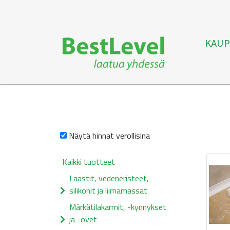
KAUP
Näytä hinnat verollisina
Kaikki tuotteet
Laastit, vedeneristeet,
silikonit ja liimamassat
Märkätilakarmit, -kynnykset
ja -ovet