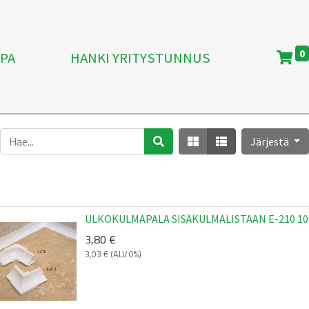
0
PA
HANKI YRITYSTUNNUS
Järjestä
ULKOKULMAPALA SISÄKULMALISTAAN E-210 
3,80
€
3,03
€
(ALV 0%)