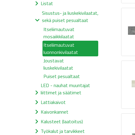
Listat
Sisustus- ja liuskekivilaatat,
sekä puiset pesualtaat
Itseliimautuvat
mosaiikkilaatat
Itseliimautuvat
luonnonkivilaatat
Joustavat
liuskekivilaatat
Puiset pesualtaat
LED - nauhat muuntajat
liittimet ja säätimet
Lattiakaivot
Kaivonkannet
Kalusteet (laatoitus)
Työkalut ja tarvikkeet