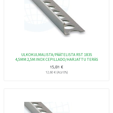
ULKOKULMALISTA/PÄÄTELISTA RST 183S
4,5MM:2,5M:INOX CEPILLADO/HARJATTU TERÄS
15,81
€
12,60
€
(ALV 0%)