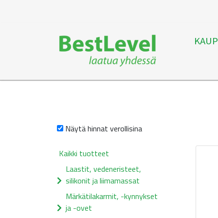
KAUP
Näytä hinnat verollisina
Kaikki tuotteet
Laastit, vedeneristeet,
silikonit ja liimamassat
Märkätilakarmit, -kynnykset
ja -ovet