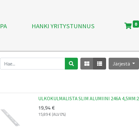
0
PA
HANKI YRITYSTUNNUS
Järjestä
ULKOKULMALISTA SLIM ALUMIINI 246A 4,5MM:
19,94
€
15,89
€
(ALV 0%)