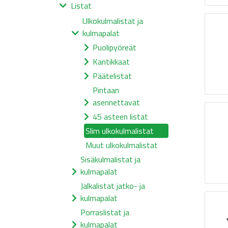
Listat
Ulkokulmalistat ja
kulmapalat
Puolipyöreät
Kantikkaat
Päätelistat
Pintaan
asennettavat
45 asteen listat
Slim ulkokulmalistat
Muut ulkokulmalistat
Sisäkulmalistat ja
kulmapalat
Jalkalistat jatko- ja
kulmapalat
Porraslistat ja
kulmapalat